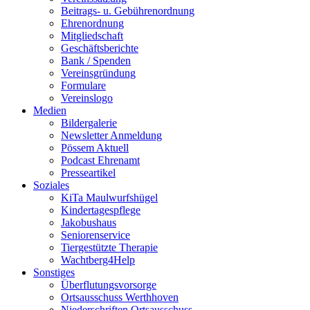
Beitrags- u. Gebührenordnung
Ehrenordnung
Mitgliedschaft
Geschäftsberichte
Bank / Spenden
Vereinsgründung
Formulare
Vereinslogo
Medien
Bildergalerie
Newsletter Anmeldung
Pössem Aktuell
Podcast Ehrenamt
Presseartikel
Soziales
KiTa Maulwurfshügel
Kindertagespflege
Jakobushaus
Seniorenservice
Tiergestützte Therapie
Wachtberg4Help
Sonstiges
Überflutungsvorsorge
Ortsausschuss Werthhoven
Niederschriften Ortsausschuss