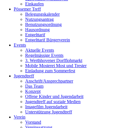
Einkaufen
Pössemer Treff
Belegungskalender
Nutzungsantrag
Benutzungsordnung
Hausordnung
Entgelttarif
Entgelttarif Bürgerverein
Events
Aktuelle Events
Regelmässige Events
3. Werthhovener Dorfflohmarkt
Mobile Mosterei Most und Trester
Einladung zum Sommerfest
Jugendtreff
Anschrift/Ansprechpartner
Das Team
Konzept
Offene Kinder und Jugendarbeit
Jugendtreff auf soziale Medien
Imagefilm Jugendarbeit
Unterstützung Jugendtreff
Verein
Vorstand
Vereinssatzung