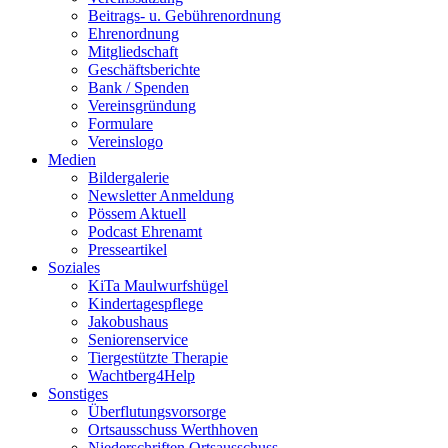
Beitrags- u. Gebührenordnung
Ehrenordnung
Mitgliedschaft
Geschäftsberichte
Bank / Spenden
Vereinsgründung
Formulare
Vereinslogo
Medien
Bildergalerie
Newsletter Anmeldung
Pössem Aktuell
Podcast Ehrenamt
Presseartikel
Soziales
KiTa Maulwurfshügel
Kindertagespflege
Jakobushaus
Seniorenservice
Tiergestützte Therapie
Wachtberg4Help
Sonstiges
Überflutungsvorsorge
Ortsausschuss Werthhoven
Niederschriften Ortsausschuss