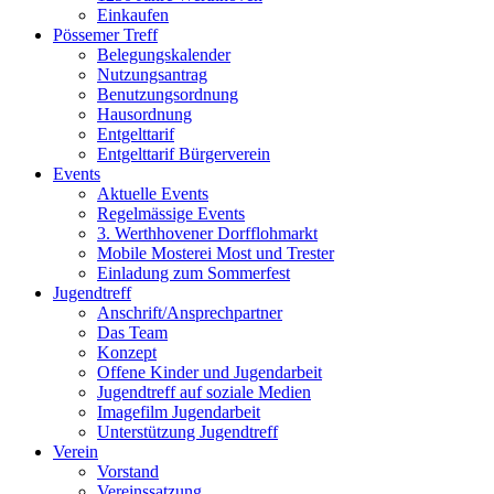
Einkaufen
Pössemer Treff
Belegungskalender
Nutzungsantrag
Benutzungsordnung
Hausordnung
Entgelttarif
Entgelttarif Bürgerverein
Events
Aktuelle Events
Regelmässige Events
3. Werthhovener Dorfflohmarkt
Mobile Mosterei Most und Trester
Einladung zum Sommerfest
Jugendtreff
Anschrift/Ansprechpartner
Das Team
Konzept
Offene Kinder und Jugendarbeit
Jugendtreff auf soziale Medien
Imagefilm Jugendarbeit
Unterstützung Jugendtreff
Verein
Vorstand
Vereinssatzung