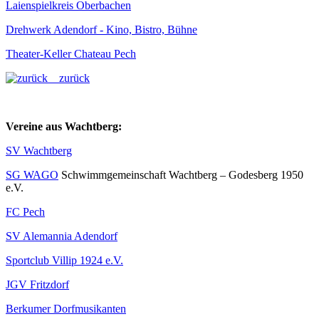
Laienspielkreis Oberbachen
Drehwerk Adendorf - Kino, Bistro, Bühne
Theater-Keller Chateau Pech
zurück
Vereine aus Wachtberg:
SV Wachtberg
SG WAGO
Schwimmgemeinschaft Wachtberg – Godesberg 1950
e.V.
FC Pech
SV Alemannia Adendorf
Sportclub Villip 1924 e.V.
JGV Fritzdorf
Berkumer Dorfmusikanten