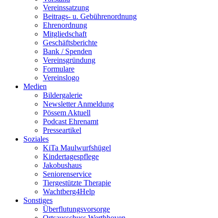
Vereinssatzung
Beitrags- u. Gebührenordnung
Ehrenordnung
Mitgliedschaft
Geschäftsberichte
Bank / Spenden
Vereinsgründung
Formulare
Vereinslogo
Medien
Bildergalerie
Newsletter Anmeldung
Pössem Aktuell
Podcast Ehrenamt
Presseartikel
Soziales
KiTa Maulwurfshügel
Kindertagespflege
Jakobushaus
Seniorenservice
Tiergestützte Therapie
Wachtberg4Help
Sonstiges
Überflutungsvorsorge
Ortsausschuss Werthhoven