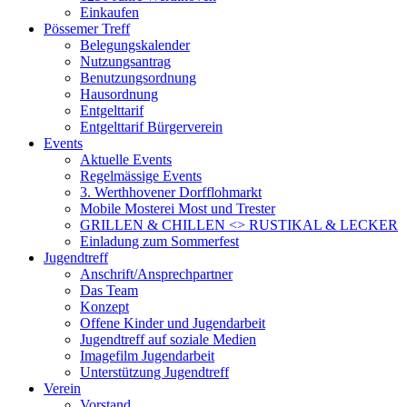
Einkaufen
Pössemer Treff
Belegungskalender
Nutzungsantrag
Benutzungsordnung
Hausordnung
Entgelttarif
Entgelttarif Bürgerverein
Events
Aktuelle Events
Regelmässige Events
3. Werthhovener Dorfflohmarkt
Mobile Mosterei Most und Trester
GRILLEN & CHILLEN <> RUSTIKAL & LECKER
Einladung zum Sommerfest
Jugendtreff
Anschrift/Ansprechpartner
Das Team
Konzept
Offene Kinder und Jugendarbeit
Jugendtreff auf soziale Medien
Imagefilm Jugendarbeit
Unterstützung Jugendtreff
Verein
Vorstand