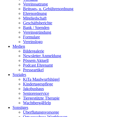
Vereinssatzung
Beitrags- u. Gebührenordnung
Ehrenordnung
Mitgliedschaft
Geschäftsberichte
Bank / Spenden
Vereinsgründung
Formulare
Vereinslogo
Medien
Bildergalerie
Newsletter Anmeldung
Pössem Aktuell
Podcast Ehrenamt
Presseartikel
Soziales
KiTa Maulwurfshügel
Kindertagespflege
Jakobushaus
Seniorenservice
Tiergestützte Therapie
Wachtberg4Help
Sonstiges
Überflutungsvorsorge
Ortsausschuss Werthhoven