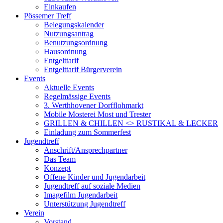
Einkaufen
Pössemer Treff
Belegungskalender
Nutzungsantrag
Benutzungsordnung
Hausordnung
Entgelttarif
Entgelttarif Bürgerverein
Events
Aktuelle Events
Regelmässige Events
3. Werthhovener Dorfflohmarkt
Mobile Mosterei Most und Trester
GRILLEN & CHILLEN <> RUSTIKAL & LECKER
Einladung zum Sommerfest
Jugendtreff
Anschrift/Ansprechpartner
Das Team
Konzept
Offene Kinder und Jugendarbeit
Jugendtreff auf soziale Medien
Imagefilm Jugendarbeit
Unterstützung Jugendtreff
Verein
Vorstand