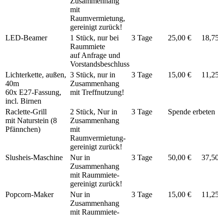
Zusammenhang
mit
Raumvermietung,
gereinigt zurück!
LED-Beamer
1 Stück, nur bei
3 Tage
25,00 €
18,7
Raummiete
auf Anfrage und
Vorstandsbeschluss
Lichterkette, außen,
3 Stück, nur in
3 Tage
15,00 €
11,2
40m
Zusammenhang
60x E27-Fassung,
mit Treffnutzung!
incl. Birnen
Raclette-Grill
2 Stück, Nur in
3 Tage
Spende erbeten
mit Naturstein (8
Zusammenhang
Pfännchen)
mit
Raumvermietung-
gereinigt zurück!
Slusheis-Maschine
Nur in
3 Tage
50,00 €
37,5
Zusammenhang
mit Raummiete-
gereinigt zurück!
Popcorn-Maker
Nur in
3 Tage
15,00 €
11,2
Zusammenhang
mit Raummiete-