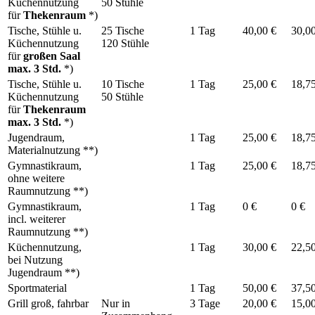
Küchennutzung
50 Stühle
für
Thekenraum
*)
Tische, Stühle u.
25 Tische
1 Tag
40,00 €
30,0
Küchennutzung
120 Stühle
für
großen Saal
max. 3 Std.
*)
Tische, Stühle u.
10 Tische
1 Tag
25,00 €
18,7
Küchennutzung
50 Stühle
für
Thekenraum
max. 3 Std.
*)
Jugendraum,
1 Tag
25,00 €
18,7
Materialnutzung **)
Gymnastikraum,
1 Tag
25,00 €
18,7
ohne weitere
Raumnutzung **)
Gymnastikraum,
1 Tag
0 €
0 €
incl. weiterer
Raumnutzung **)
Küchennutzung,
1 Tag
30,00 €
22,5
bei Nutzung
Jugendraum **)
Sportmaterial
1 Tag
50,00 €
37,5
Grill groß, fahrbar
Nur in
3 Tage
20,00 €
15,0