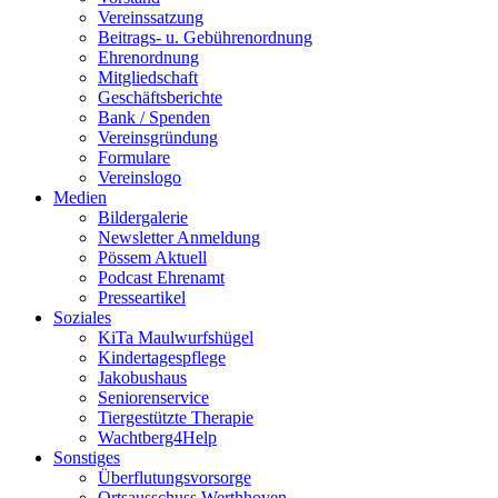
Vereinssatzung
Beitrags- u. Gebührenordnung
Ehrenordnung
Mitgliedschaft
Geschäftsberichte
Bank / Spenden
Vereinsgründung
Formulare
Vereinslogo
Medien
Bildergalerie
Newsletter Anmeldung
Pössem Aktuell
Podcast Ehrenamt
Presseartikel
Soziales
KiTa Maulwurfshügel
Kindertagespflege
Jakobushaus
Seniorenservice
Tiergestützte Therapie
Wachtberg4Help
Sonstiges
Überflutungsvorsorge
Ortsausschuss Werthhoven