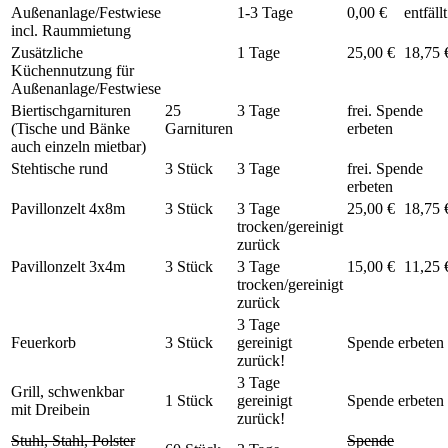
Außenanlage/Festwiese
1-3 Tage
0,00 €
entfällt
incl. Raummietung
Zusätzliche
1 Tage
25,00 €
18,75 
Küchennutzung für
Außenanlage/Festwiese
Biertischgarnituren
25
3 Tage
frei. Spende
(Tische und Bänke
Garnituren
erbeten
auch einzeln mietbar)
Stehtische rund
3 Stück
3 Tage
frei. Spende
erbeten
Pavillonzelt 4x8m
3 Stück
3 Tage
25,00 €
18,75 
trocken/gereinigt
zurück
Pavillonzelt 3x4m
3 Stück
3 Tage
15,00 €
11,25 
trocken/gereinigt
zurück
3 Tage
Feuerkorb
3 Stück
gereinigt
Spende erbeten
zurück!
3 Tage
Grill, schwenkbar
1 Stück
gereinigt
Spende erbeten
mit Dreibein
zurück!
Stuhl, Stahl, Polster
Spende