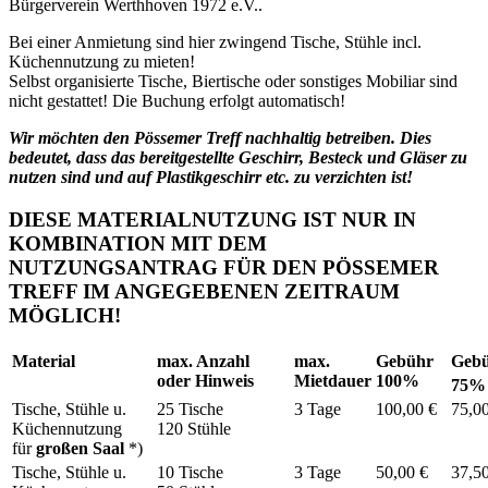
Bürgerverein Werthhoven 1972 e.V..
Bei einer Anmietung sind hier zwingend Tische, Stühle incl.
Küchennutzung zu mieten!
Selbst organisierte Tische, Biertische oder sonstiges Mobiliar sind
nicht gestattet! Die Buchung erfolgt automatisch!
Wir möchten den Pössemer Treff nachhaltig betreiben. Dies
bedeutet, dass das bereitgestellte Geschirr, Besteck und Gläser zu
nutzen sind und auf Plastikgeschirr etc. zu verzichten ist!
DIESE MATERIALNUTZUNG IST NUR IN
KOMBINATION MIT DEM
NUTZUNGSANTRAG FÜR DEN PÖSSEMER
TREFF IM ANGEGEBENEN ZEITRAUM
MÖGLICH!
Material
max. Anzahl
max.
Gebühr
Geb
oder Hinweis
Mietdauer
100%
75
Tische, Stühle u.
25 Tische
3 Tage
100,00 €
75,0
Küchennutzung
120 Stühle
für
großen Saal
*)
Tische, Stühle u.
10 Tische
3 Tage
50,00 €
37,5