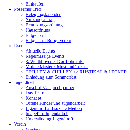
Einkaufen
Pössemer Treff
Belegungskalender
Nutzungsantrag
Benutzungsordnung
Hausordnung
Entgelttarif
Entgelttarif Bürgerverein
Events
Aktuelle Events
Regelmässige Events
3. Werthhovener Dorfflohmarkt
Mobile Mosterei Most und Trester
GRILLEN & CHILLEN <> RUSTIKAL & LECKER
Einladung zum Sommerfest
Jugendtreff
Anschrift/Ansprechpartner
Das Team
Konzept
Offene Kinder und Jugendarbeit
Jugendtreff auf soziale Medien
Imagefilm Jugendarbeit
Unterstützung Jugendtreff
Verein
Vorstand