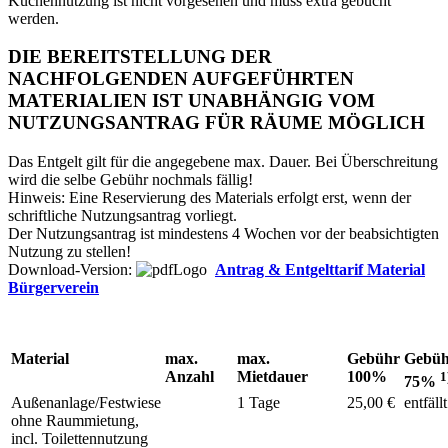
Küchennutzung ist nicht vorgesehen und muss extra gebucht
werden.
DIE BEREITSTELLUNG DER
NACHFOLGENDEN AUFGEFÜHRTEN
MATERIALIEN IST UNABHÄNGIG VOM
NUTZUNGSANTRAG FÜR RÄUME MÖGLICH
Das Entgelt gilt für die angegebene max. Dauer. Bei Überschreitung
wird die selbe Gebühr nochmals fällig!
Hinweis: Eine Reservierung des Materials erfolgt erst, wenn der
schriftliche Nutzungsantrag vorliegt.
Der Nutzungsantrag ist mindestens 4 Wochen vor der beabsichtigten
Nutzung zu stellen!
Download-Version:
Antrag & Entgelttarif Material
Bürgerverein
Material
max.
max.
Gebühr
Gebü
Anzahl
Mietdauer
100%
1
75%
Außenanlage/Festwiese
1 Tage
25,00 €
entfällt
ohne Raummietung,
incl. Toilettennutzung