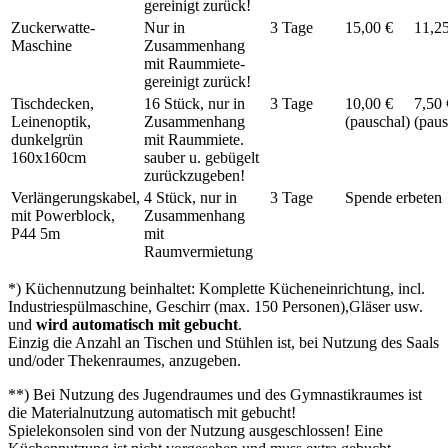
gereinigt zurück!
Zuckerwatte-
Nur in
3 Tage
15,00 €
11,2
Maschine
Zusammenhang
mit Raummiete-
gereinigt zurück!
Tischdecken,
16 Stück, nur in
3 Tage
10,00 €
7,50 
Leinenoptik,
Zusammenhang
(pauschal)
(paus
dunkelgrün
mit Raummiete.
160x160cm
sauber u. gebügelt
zurückzugeben!
Verlängerungskabel,
4 Stück, nur in
3 Tage
Spende erbeten
mit Powerblock,
Zusammenhang
P44 5m
mit
Raumvermietung
*) Küchennutzung beinhaltet: Komplette Kücheneinrichtung, incl.
Industriespülmaschine, Geschirr (max. 150 Personen),Gläser usw.
und
wird automatisch mit gebucht
.
Einzig die Anzahl an Tischen und Stühlen ist, bei Nutzung des Saals
und/oder Thekenraumes, anzugeben.
**) Bei Nutzung des Jugendraumes und des Gymnastikraumes ist
die Materialnutzung automatisch mit gebucht!
Spielekonsolen sind von der Nutzung ausgeschlossen! Eine