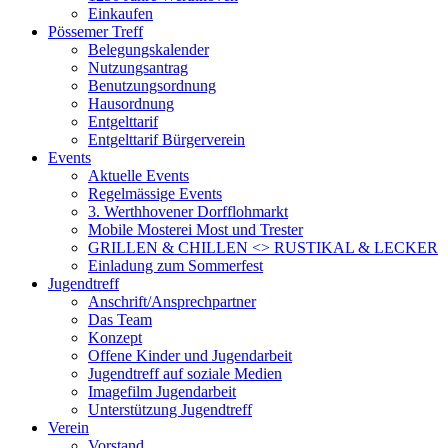
Einkaufen
Pössemer Treff
Belegungskalender
Nutzungsantrag
Benutzungsordnung
Hausordnung
Entgelttarif
Entgelttarif Bürgerverein
Events
Aktuelle Events
Regelmässige Events
3. Werthhovener Dorfflohmarkt
Mobile Mosterei Most und Trester
GRILLEN & CHILLEN <> RUSTIKAL & LECKER
Einladung zum Sommerfest
Jugendtreff
Anschrift/Ansprechpartner
Das Team
Konzept
Offene Kinder und Jugendarbeit
Jugendtreff auf soziale Medien
Imagefilm Jugendarbeit
Unterstützung Jugendtreff
Verein
Vorstand