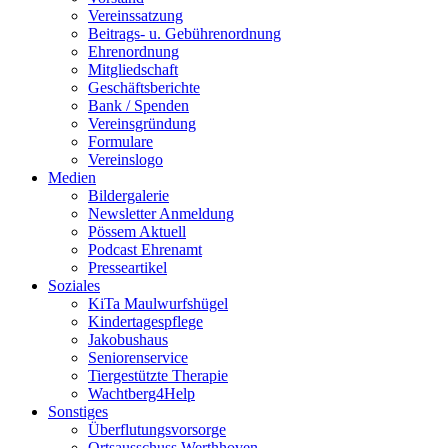
Vereinssatzung
Beitrags- u. Gebührenordnung
Ehrenordnung
Mitgliedschaft
Geschäftsberichte
Bank / Spenden
Vereinsgründung
Formulare
Vereinslogo
Medien
Bildergalerie
Newsletter Anmeldung
Pössem Aktuell
Podcast Ehrenamt
Presseartikel
Soziales
KiTa Maulwurfshügel
Kindertagespflege
Jakobushaus
Seniorenservice
Tiergestützte Therapie
Wachtberg4Help
Sonstiges
Überflutungsvorsorge
Ortsausschuss Werthhoven