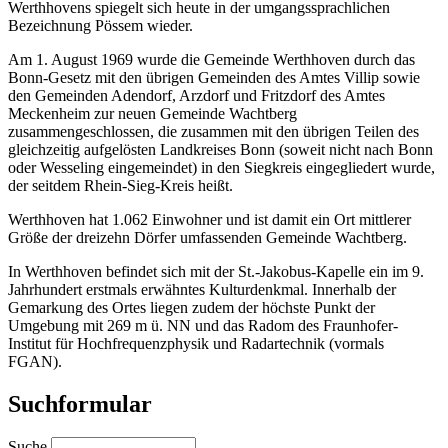
Werthhovens spiegelt sich heute in der umgangssprachlichen
Bezeichnung Pössem wieder.
Am 1. August 1969 wurde die Gemeinde Werthhoven durch das
Bonn-Gesetz mit den übrigen Gemeinden des Amtes Villip sowie
den Gemeinden Adendorf, Arzdorf und Fritzdorf des Amtes
Meckenheim zur neuen Gemeinde Wachtberg
zusammengeschlossen, die zusammen mit den übrigen Teilen des
gleichzeitig aufgelösten Landkreises Bonn (soweit nicht nach Bonn
oder Wesseling eingemeindet) in den Siegkreis eingegliedert wurde,
der seitdem Rhein-Sieg-Kreis heißt.
Werthhoven hat 1.062 Einwohner und ist damit ein Ort mittlerer
Größe der dreizehn Dörfer umfassenden Gemeinde Wachtberg.
In Werthhoven befindet sich mit der St.-Jakobus-Kapelle ein im 9.
Jahrhundert erstmals erwähntes Kulturdenkmal. Innerhalb der
Gemarkung des Ortes liegen zudem der höchste Punkt der
Umgebung mit 269 m ü. NN und das Radom des Fraunhofer-
Institut für Hochfrequenzphysik und Radartechnik (vormals
FGAN).
Suchformular
Suche