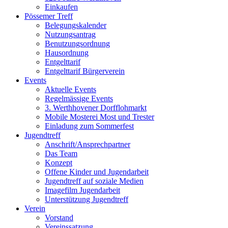
Einkaufen
Pössemer Treff
Belegungskalender
Nutzungsantrag
Benutzungsordnung
Hausordnung
Entgelttarif
Entgelttarif Bürgerverein
Events
Aktuelle Events
Regelmässige Events
3. Werthhovener Dorfflohmarkt
Mobile Mosterei Most und Trester
Einladung zum Sommerfest
Jugendtreff
Anschrift/Ansprechpartner
Das Team
Konzept
Offene Kinder und Jugendarbeit
Jugendtreff auf soziale Medien
Imagefilm Jugendarbeit
Unterstützung Jugendtreff
Verein
Vorstand
Vereinssatzung