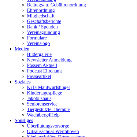
Beitrags- u. Gebührenordnung
Ehrenordnung
Mitgliedschaft
Geschäftsberichte
Bank / Spenden
Vereinsgründung
Formulare
Vereinslogo
Medien
Bildergalerie
Newsletter Anmeldung
Pössem Aktuell
Podcast Ehrenamt
Presseartikel
Soziales
KiTa Maulwurfshügel
Kindertagespflege
Jakobushaus
Seniorenservice
Tiergestützte Therapie
Wachtberg4Help
Sonstiges
Überflutungsvorsorge
Ortsausschuss Werthhoven
Niederschriften Ortsausschuss